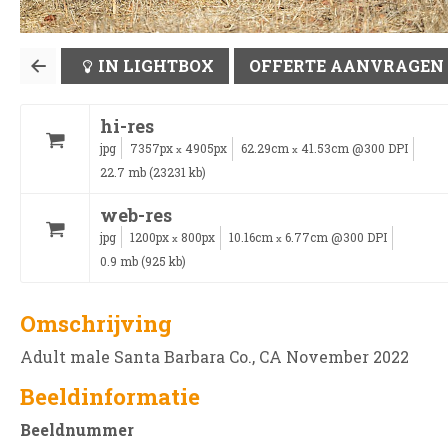
IN LIGHTBOX
OFFERTE AANVRAGEN
hi-res
jpg
7357px
4905px
62.29cm
41.53cm @300 DPI
x
x
22.7 mb (23231 kb)
web-res
jpg
1200px
800px
10.16cm
6.77cm @300 DPI
x
x
0.9 mb (925 kb)
Omschrijving
Adult male Santa Barbara Co., CA November 2022
Beeldinformatie
Beeldnummer