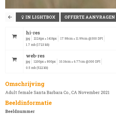
IN LIGHTBOX
OFFERTE AANVRAGEN
hi-res
jpg
2124px
1416px
17.98cm
11.99cm @300 DPI
x
x
1.7 mb (1723 kb)
web-res
jpg
1200px
800px
10.16cm
6.77cm @300 DPI
x
x
0.5 mb (522 kb)
Omschrijving
Adult female Santa Barbara Co., CA November 2021
Beeldinformatie
Beeldnummer