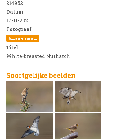
214952
Datum
17-11-2021
Fotograaf
brian e small
Titel
White-breasted Nuthatch
Soortgelijke beelden