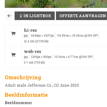
IN LIGHTBOX
OFFERTE AANVRAGEN
hi-res
jpg
6446px
4297px
54.58cm
36.38cm @300 DPI
x
x
21.2 mb (21756 kb)
web-res
jpg
1200px
800px
10.16cm
6.77cm @300 DPI
x
x
0.7 mb (709 kb)
Omschrijving
Adult male Jefferson Co., CO June 2023
Beeldinformatie
Beeldnummer