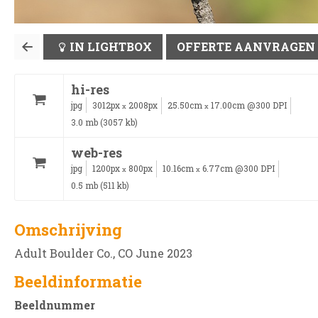
IN LIGHTBOX
OFFERTE AANVRAGEN
hi-res
jpg
3012px
2008px
25.50cm
17.00cm @300 DPI
x
x
3.0 mb (3057 kb)
web-res
jpg
1200px
800px
10.16cm
6.77cm @300 DPI
x
x
0.5 mb (511 kb)
Omschrijving
Adult Boulder Co., CO June 2023
Beeldinformatie
Beeldnummer