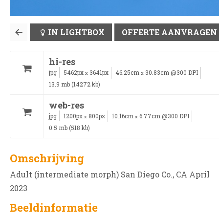
IN LIGHTBOX
OFFERTE AANVRAGEN
hi-res
jpg
5462px
3641px
46.25cm
30.83cm @300 DPI
x
x
13.9 mb (14272 kb)
web-res
jpg
1200px
800px
10.16cm
6.77cm @300 DPI
x
x
0.5 mb (518 kb)
Omschrijving
Adult (intermediate morph) San Diego Co., CA April
2023
Beeldinformatie