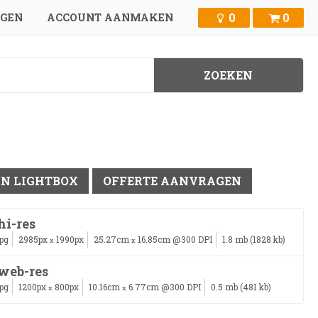
0
0
GGEN
ACCOUNT AANMAKEN
IN LIGHTBOX
OFFERTE AANVRAGEN
hi-res
jpg
2985px
1990px
25.27cm
16.85cm @300 DPI
1.8 mb (1828 kb)
x
x
web-res
jpg
1200px
800px
10.16cm
6.77cm @300 DPI
0.5 mb (481 kb)
x
x