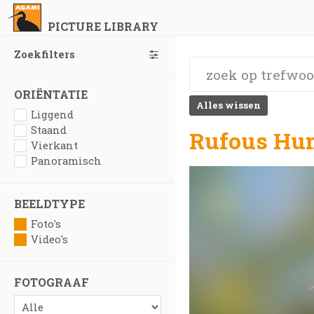
PICTURE LIBRARY
Zoekfilters
ORIËNTATIE
Alles wissen
Liggend
Staand
Rufous Hu
Vierkant
Panoramisch
BEELDTYPE
Foto's
Video's
FOTOGRAAF