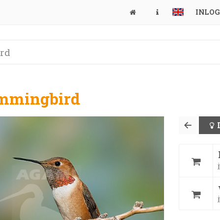
INLO
mmingbird