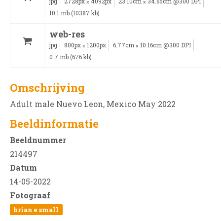
jpg
2728px
4092px
23.10cm
34.65cm @300 DPI
x
x
10.1 mb (10387 kb)
web-res
jpg
800px
1200px
6.77cm
10.16cm @300 DPI
x
x
0.7 mb (676 kb)
Omschrijving
Adult male Nuevo Leon, Mexico May 2022
Beeldinformatie
Beeldnummer
214497
Datum
14-05-2022
Fotograaf
brian e small