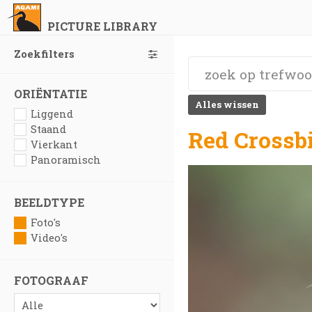
PICTURE LIBRARY
Zoekfilters
ORIËNTATIE
Alles wissen
Liggend
Staand
Red Crossbi
Vierkant
Panoramisch
BEELDTYPE
Foto's
Video's
FOTOGRAAF