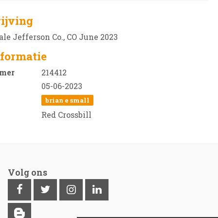
ijving
le Jefferson Co., CO June 2023
formatie
mer
214412
05-06-2023
brian e small
Red Crossbill
Volg ons