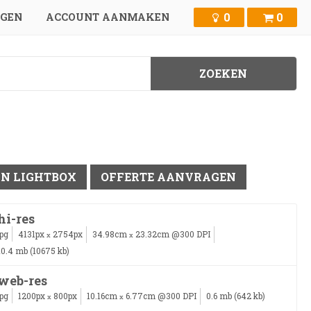
0
0
GGEN
ACCOUNT AANMAKEN
IN LIGHTBOX
OFFERTE AANVRAGEN
hi-res
jpg
4131px
2754px
34.98cm
23.32cm @300 DPI
x
x
10.4 mb (10675 kb)
web-res
jpg
1200px
800px
10.16cm
6.77cm @300 DPI
0.6 mb (642 kb)
x
x