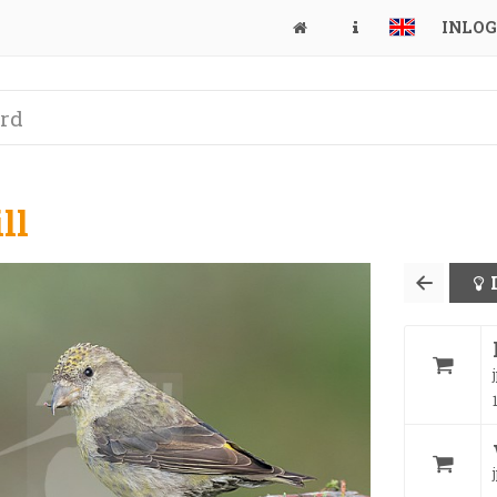
INLO
ll