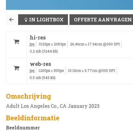
IN LIGHTBOX
OFFERTE AANVRAGEN
hi-res
jpg
3125px
2083px
26.46cm
17.64cm @300 DPI
x
x
3.2 mb (3244 kb)
web-res
jpg
1200px
800px
10.16cm
6.77cm @300 DPI
x
x
0.5 mb (545 kb)
Omschrijving
Adult Los Angeles Co., CA January 2023
Beeldinformatie
Beeldnummer