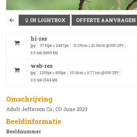
IN LIGHTBOX
OFFERTE AANVRAGEN
hi-res
jpg
3731px
2487px
31.59cm
21.06cm @300 DPI
x
x
6.5 mb (6609 kb)
web-res
jpg
1200px
800px
10.16cm
6.77cm @300 DPI
x
x
0.5 mb (544 kb)
Omschrijving
Adult Jefferson Co., CO June 2023
Beeldinformatie
Beeldnummer