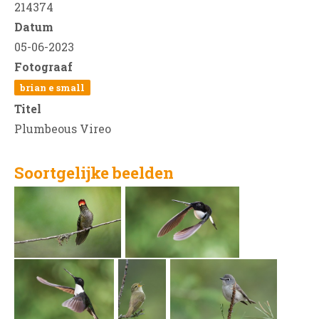
214374
Datum
05-06-2023
Fotograaf
brian e small
Titel
Plumbeous Vireo
Soortgelijke beelden