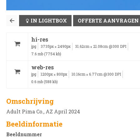
IN LIGHTBOX
OFFERTE AANVRAGEN
hi-res
jpg
3735px
2490px
31.62cm
21.08cm @300 DPI
x
x
7.6 mb (7754 kb)
web-res
jpg
1200px
800px
10.16cm
6.77cm @300 DPI
x
x
0.6 mb (588 kb)
Omschrijving
Adult Pima Co., AZ April 2024
Beeldinformatie
Beeldnummer