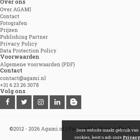
Over ons
Over AGAMI
Contact
Fotografen
Prijzen
Publishing Partner
Privacy Policy
Data Protection Policy
Voorwaarden
Algemene voorwaarden (PDF)
Contact
contact@agami.nl
+31 6 23 26 3078
Volg ons
©2012 - 2026
Agami.nl
|
Powered by Picture Pack
Deze website maakt gebruik van
cookies, leest u aub onze
Privac