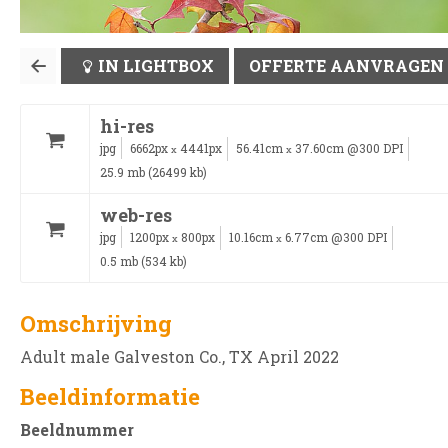
IN LIGHTBOX
OFFERTE AANVRAGEN
hi-res
jpg
6662px
4441px
56.41cm
37.60cm @300 DPI
x
x
25.9 mb (26499 kb)
web-res
jpg
1200px
800px
10.16cm
6.77cm @300 DPI
x
x
0.5 mb (534 kb)
Omschrijving
Adult male Galveston Co., TX April 2022
Beeldinformatie
Beeldnummer