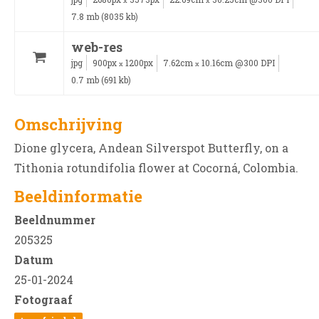
x
x
7.8 mb (8035 kb)
web-res
jpg
900px
1200px
7.62cm
10.16cm @300 DPI
x
x
0.7 mb (691 kb)
Omschrijving
Dione glycera, Andean Silverspot Butterfly, on a
Tithonia rotundifolia flower at Cocorná, Colombia.
Beeldinformatie
Beeldnummer
205325
Datum
25-01-2024
Fotograaf