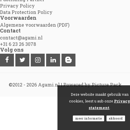
Privacy Policy
Data Protection Policy
Voorwaarden
Algemene voorwaarden (PDF)
Contact
contact@agami.nl
+31 6 23 26 3078
Volg ons
©2012 - 2026
Agami.nl
|
Powered by Picture Pack
Deze website maakt gebruik van
cookies, leest u aub onze
Privac
statement
.
meer informatie
akkoord