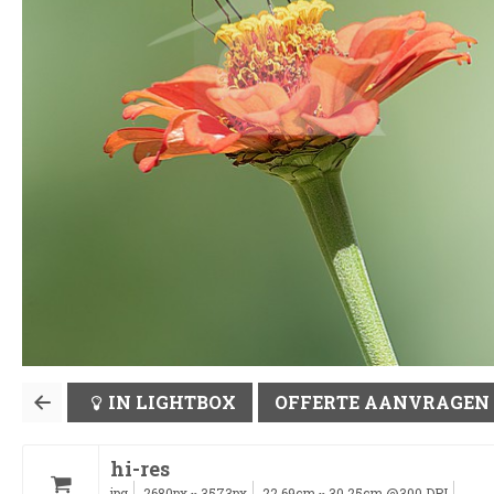
IN LIGHTBOX
OFFERTE AANVRAGEN
hi-res
jpg
2680px
3573px
22.69cm
30.25cm @300 DPI