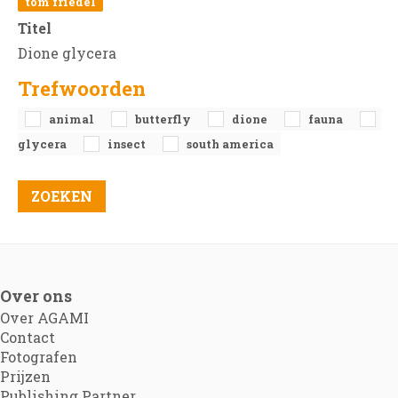
tom friedel
Titel
Dione glycera
Trefwoorden
animal
butterfly
dione
fauna
glycera
insect
south america
Over ons
Over AGAMI
Contact
Fotografen
Prijzen
Publishing Partner