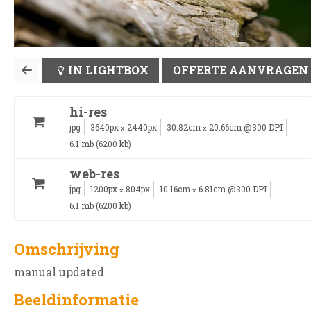
IN LIGHTBOX
OFFERTE AANVRAGEN
hi-res
jpg
3640px
2440px
30.82cm
20.66cm @300 DPI
x
x
6.1 mb (6200 kb)
web-res
jpg
1200px
804px
10.16cm
6.81cm @300 DPI
x
x
6.1 mb (6200 kb)
Omschrijving
manual updated
Beeldinformatie