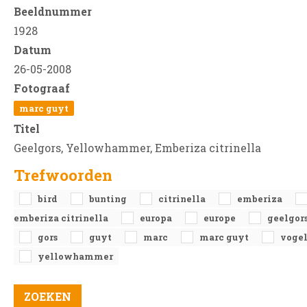
Beeldnummer
1928
Datum
26-05-2008
Fotograaf
marc guyt
Titel
Geelgors, Yellowhammer, Emberiza citrinella
Trefwoorden
bird
bunting
citrinella
emberiza
emberiza citrinella
europa
europe
geelgor
gors
guyt
marc
marc guyt
voge
yellowhammer