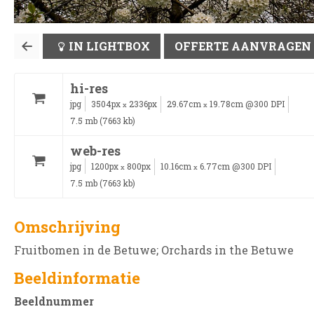
IN LIGHTBOX
OFFERTE AANVRAGEN
hi-res
jpg
3504px
2336px
29.67cm
19.78cm @300 DPI
x
x
7.5 mb (7663 kb)
web-res
jpg
1200px
800px
10.16cm
6.77cm @300 DPI
x
x
7.5 mb (7663 kb)
Omschrijving
Fruitbomen in de Betuwe; Orchards in the Betuwe
Beeldinformatie
Beeldnummer