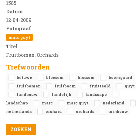
1585
Datum
12-04-2009
Fotograaf
marc guyt
Titel
Fruitbomen; Orchards
Trefwoorden
betuwe
bloesem
blossom
boomgaard
fruitbomen
fruitboom
fruitteeld
guyt
landbouw
landelijk
landscape
landschap
marc
marc guyt
nederland
netherlands
orchard
orchards
tuinbouw