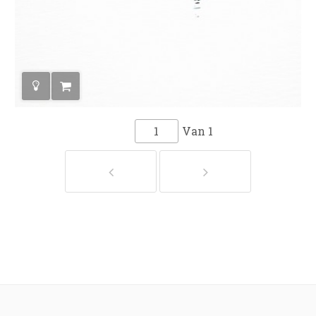
Van
1