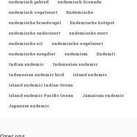
endemisch gebied
endemisch Grenada
endemisch vogelsoort
Endemische
endemische broedvogel
Endemische hotspot
endemische ondersoort
endemische soort
endemische uil
endemische vogelsoort
endemische zoogdier
endemism
Endemit
Indian endemic
Indonesian endemic
Indonesian endemic bird
island endemic
island endemic Indian Ocean
island endemic Pacific Ocean
Jamaican endemic
Japanese endemic
Over ons