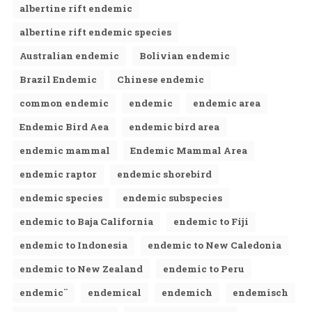
albertine rift endemic
albertine rift endemic species
Australian endemic
Bolivian endemic
Brazil Endemic
Chinese endemic
common endemic
endemic
endemic area
Endemic Bird Aea
endemic bird area
endemic mammal
Endemic Mammal Area
endemic raptor
endemic shorebird
endemic species
endemic subspecies
endemic to Baja California
endemic to Fiji
endemic to Indonesia
endemic to New Caledonia
endemic to New Zealand
endemic to Peru
endemic¨
endemical
endemich
endemisch