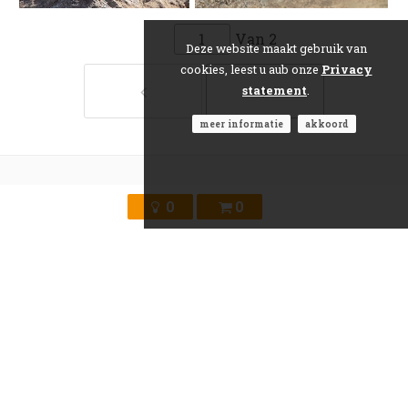
Van
2
Deze website maakt gebruik van
cookies, leest u aub onze
Privacy
statement
.
meer informatie
akkoord
0
0
Over ons
Over AGAMI
Contact
Fotografen
Prijzen
Publishing Partner
Privacy Policy
Data Protection Policy
Voorwaarden
Algemene voorwaarden (PDF)