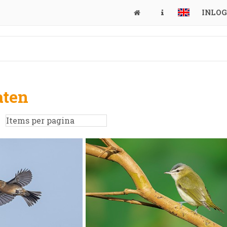
INLO
aten