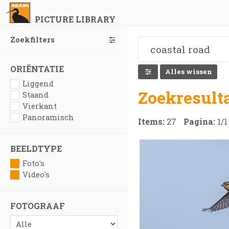
PICTURE LIBRARY
Zoekfilters
ORIËNTATIE
Alles wissen
Liggend
Zoekresult
Staand
Vierkant
Panoramisch
Items:
27
Pagina:
1
/
1
BEELDTYPE
Foto's
Video's
FOTOGRAAF