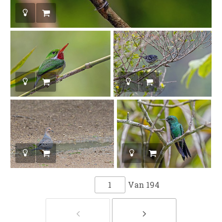
Van
194