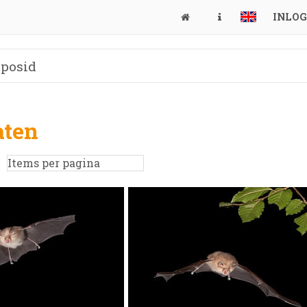
INLO
aten