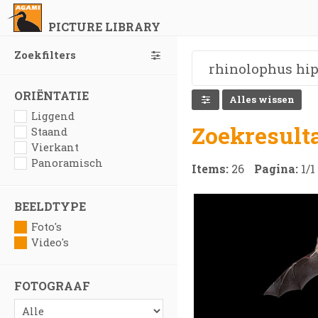
PICTURE LIBRARY
Zoekfilters
ORIËNTATIE
Alles wissen
Liggend
Zoekresult
Staand
Vierkant
Panoramisch
Items:
26
Pagina:
1
/
1
BEELDTYPE
Foto's
Video's
FOTOGRAAF