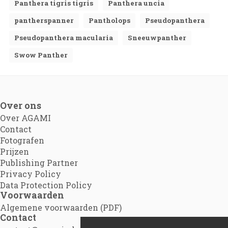
Panthera tigris tigris
Panthera uncia
pantherspanner
Pantholops
Pseudopanthera
Pseudopanthera macularia
Sneeuwpanther
Swow Panther
Over ons
Over AGAMI
Contact
Fotografen
Prijzen
Publishing Partner
Privacy Policy
Data Protection Policy
Voorwaarden
Algemene voorwaarden (PDF)
Contact