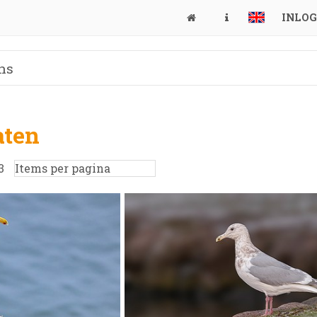
INLO
aten
3