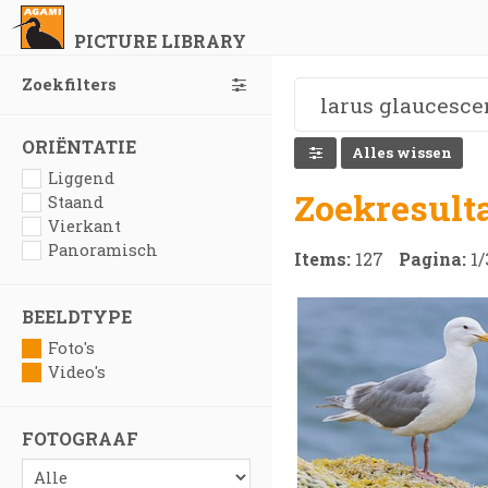
PICTURE LIBRARY
Zoekfilters
ORIËNTATIE
Alles wissen
Liggend
Zoekresult
Staand
Vierkant
Panoramisch
Items:
127
Pagina:
1
/
BEELDTYPE
Foto's
Video's
FOTOGRAAF