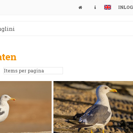
INLO
aten