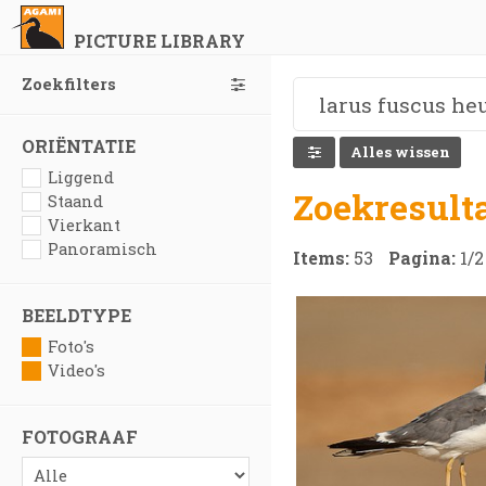
PICTURE LIBRARY
Zoekfilters
ORIËNTATIE
Alles wissen
Liggend
Zoekresult
Staand
Vierkant
Panoramisch
Items:
53
Pagina:
1
/
2
BEELDTYPE
Foto's
Video's
FOTOGRAAF