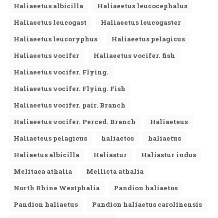
Haliaeetus albicilla
Haliaeetus leucocephalus
Haliaeetus leucogast
Haliaeetus leucogaster
Haliaeetus leucoryphus
Haliaeetus pelagicus
Haliaeetus vocifer
Haliaeetus vocifer. fish
Haliaeetus vocifer. Flying.
Haliaeetus vocifer. Flying. Fish
Haliaeetus vocifer. pair. Branch
Haliaeetus vocifer. Perced. Branch
Haliaeteus
Haliaeteus pelagicus
haliaetos
haliaetus
Haliaetus albicilla
Haliastur
Haliastur indus
Melitaea athalia
Mellicta athalia
North Rhine Westphalia
Pandion haliaetos
Pandion haliaetus
Pandion haliaetus carolinensis