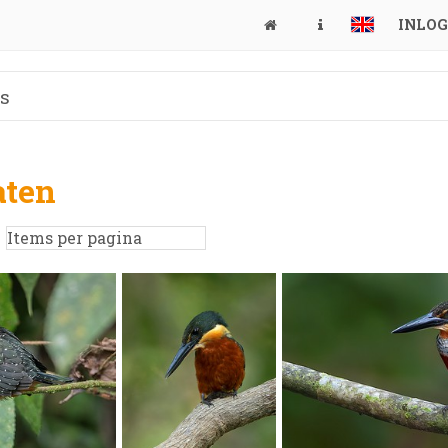
INLO
aten