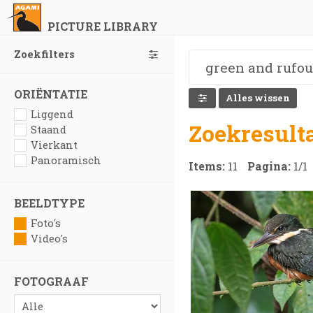
PICTURE LIBRARY
Zoekfilters
ORIËNTATIE
Alles wissen
Liggend
Zoekresult
Staand
Vierkant
Panoramisch
Items:
11
Pagina:
1
/
1
BEELDTYPE
Foto's
Video's
FOTOGRAAF