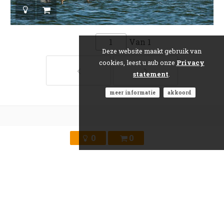
Van
1
Deze website maakt gebruik van
cookies, leest u aub onze
Privacy
statement
.
meer informatie
akkoord
Over ons
0
0
Over AGAMI
Contact
Fotografen
Prijzen
Publishing Partner
Privacy Policy
Data Protection Policy
Voorwaarden