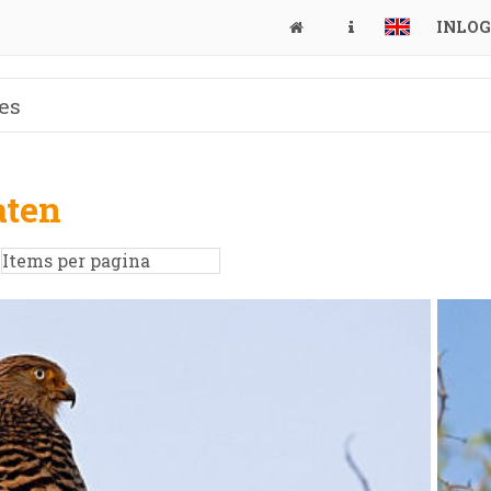
INLO
aten