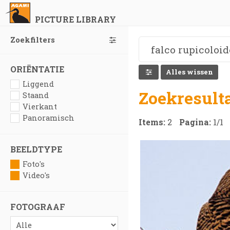
PICTURE LIBRARY
Zoekfilters
ORIËNTATIE
Alles wissen
Liggend
Zoekresult
Staand
Vierkant
Panoramisch
Items:
2
Pagina:
1
/
1
BEELDTYPE
Foto's
Video's
FOTOGRAAF