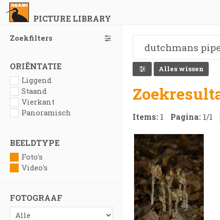
PICTURE LIBRARY
Zoekfilters
ORIËNTATIE
Alles wissen
Liggend
Zoekresult
Staand
Vierkant
Panoramisch
Items:
1
Pagina:
1
/
1
BEELDTYPE
Foto's
Video's
FOTOGRAAF