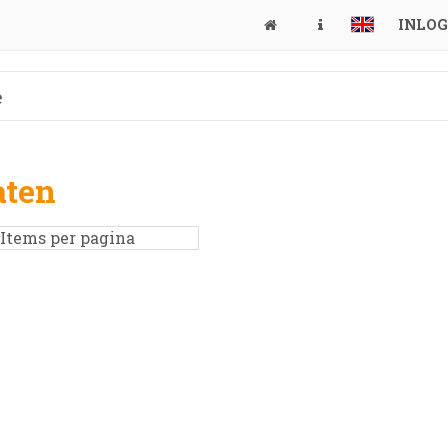
INLO
aten