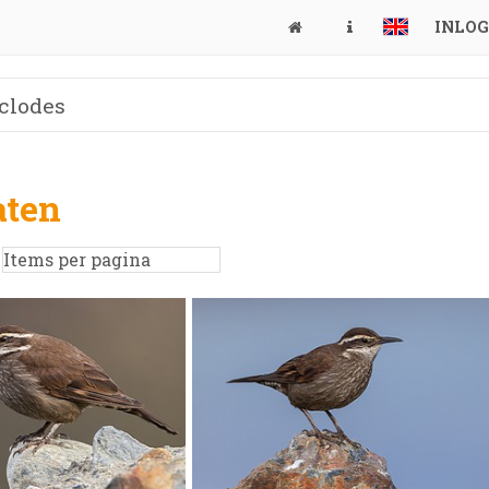
INLO
aten