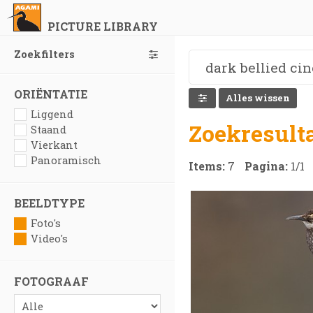
PICTURE LIBRARY
Zoekfilters
ORIËNTATIE
Alles wissen
Liggend
Zoekresult
Staand
Vierkant
Panoramisch
Items:
7
Pagina:
1
/
1
BEELDTYPE
Foto's
Video's
FOTOGRAAF