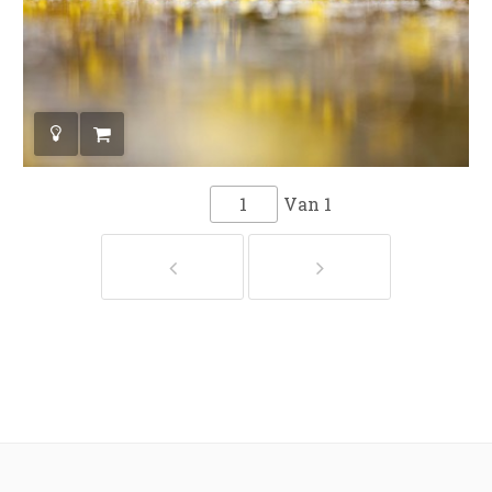
Van
1