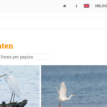
INLO
aten