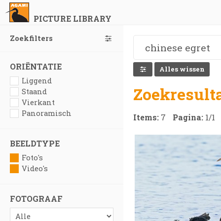
PICTURE LIBRARY
Zoekfilters
ORIËNTATIE
Alles wissen
Liggend
Zoekresult
Staand
Vierkant
Panoramisch
Items:
7
Pagina:
1
/
1
BEELDTYPE
Foto's
Video's
FOTOGRAAF