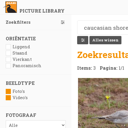
PICTURE LIBRARY
Zoekfilters
ORIËNTATIE
Alles wissen
Liggend
Zoekresult
Staand
Vierkant
Panoramisch
Items:
3
Pagina:
1
/
1
BEELDTYPE
Foto's
Video's
FOTOGRAAF