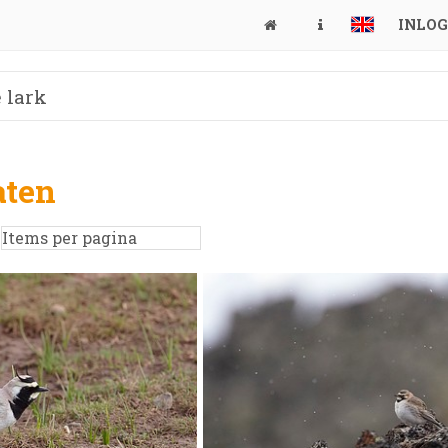
INLO
aten