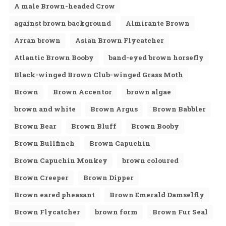
A male Brown-headed Crow
against brown background
Almirante Brown
Arran brown
Asian Brown Flycatcher
Atlantic Brown Booby
band-eyed brown horsefly
Black-winged Brown Club-winged Grass Moth
Brown
Brown Accentor
brown algae
brown and white
Brown Argus
Brown Babbler
Brown Bear
Brown Bluff
Brown Booby
Brown Bullfinch
Brown Capuchin
Brown Capuchin Monkey
brown coloured
Brown Creeper
Brown Dipper
Brown eared pheasant
Brown Emerald Damselfly
Brown Flycatcher
brown form
Brown Fur Seal