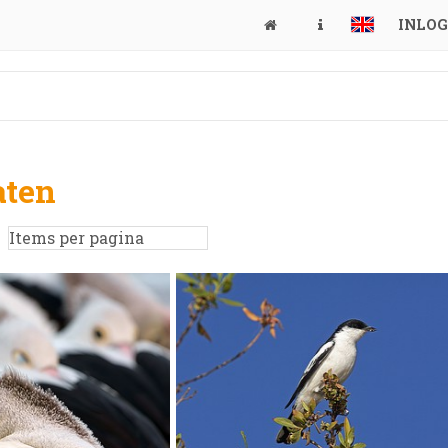
INLO
aten