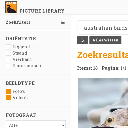
PICTURE LIBRARY
Zoekfilters
ORIËNTATIE
Alles wissen
Liggend
Zoekresult
Staand
Vierkant
Panoramisch
Items:
18
Pagina:
1
/
1
BEELDTYPE
Foto's
Video's
FOTOGRAAF