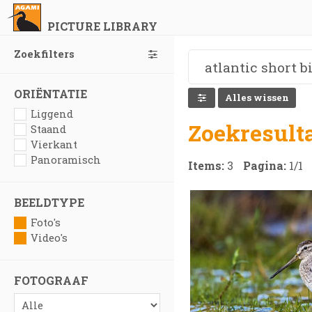
PICTURE LIBRARY
Zoekfilters
ORIËNTATIE
Alles wissen
Liggend
Zoekresult
Staand
Vierkant
Panoramisch
Items:
3
Pagina:
1
/
1
BEELDTYPE
Foto's
Video's
FOTOGRAAF