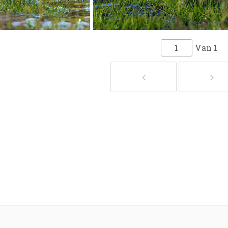
Van
1