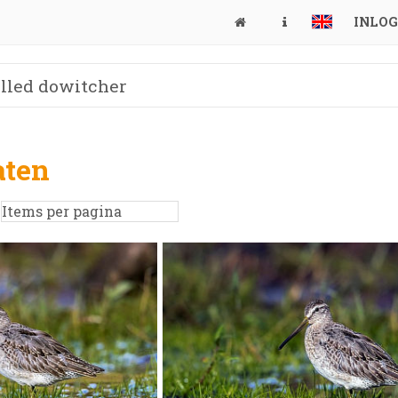
INLO
aten