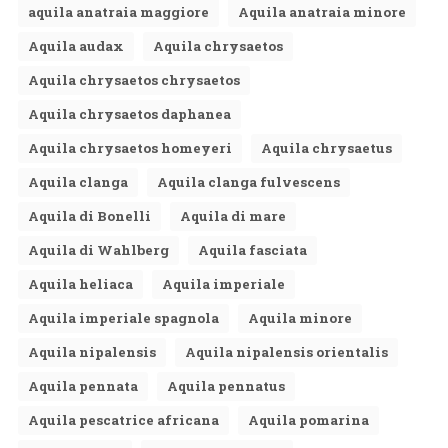
aquila anatraia maggiore
Aquila anatraia minore
Aquila audax
Aquila chrysaetos
Aquila chrysaetos chrysaetos
Aquila chrysaetos daphanea
Aquila chrysaetos homeyeri
Aquila chrysaetus
Aquila clanga
Aquila clanga fulvescens
Aquila di Bonelli
Aquila di mare
Aquila di Wahlberg
Aquila fasciata
Aquila heliaca
Aquila imperiale
Aquila imperiale spagnola
Aquila minore
Aquila nipalensis
Aquila nipalensis orientalis
Aquila pennata
Aquila pennatus
Aquila pescatrice africana
Aquila pomarina