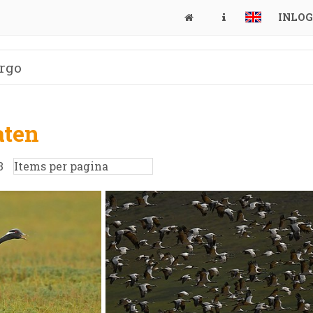
INLO
aten
3