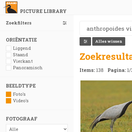
PICTURE LIBRARY
Zoekfilters
ORIËNTATIE
Alles wissen
Liggend
Zoekresult
Staand
Vierkant
Panoramisch
Items:
138
Pagina:
1
/
BEELDTYPE
Foto's
Video's
FOTOGRAAF