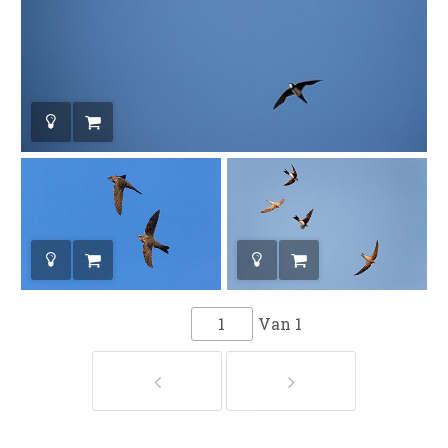
Van
1