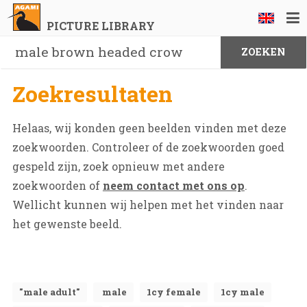
PICTURE LIBRARY
Zoekresultaten
Helaas, wij konden geen beelden vinden met deze
zoekwoorden. Controleer of de zoekwoorden goed
gespeld zijn, zoek opnieuw met andere
zoekwoorden of
neem contact met ons op
.
Wellicht kunnen wij helpen met het vinden naar
het gewenste beeld.
"male adult"
male
1cy female
1cy male