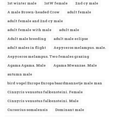
1st winter male
1stW female
2nd cy male
A male Brown-headed Crow
adult female
adult female and 2nd cy male
adult female with male
adult male
Adult male breeding
adult male eclipse
adult males in flight
Aepyceros melampus. male.
Aepyceros melampus. Two females grazing
Agama Agama. Male
Agama Mwanzae. Male
autumn male
bird vogel Europe Europa baardmannetje male man
Cinnyris venustus falkensteini. Female
Cinnyris venustus falkensteini. Male
Cursorius somalensis
Dominant male