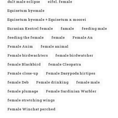
dult male eclipse
eifel. female
Equisetum hyemale
Equisetum hyemale + Equisetum x moorei
Eurasian Kestrel female
famale
feeding male
feeding the female
female
Female An
Female Anim
female animal
Female birdwachters
female birdwatcher
female Blackbird
female Cleopatra
Female close-up
Female Dasypoda hirtipes
female Deb
Female drinking
female male
female plumage
Female Sardinian Warbler
female stretching wings
Female Winchat perched